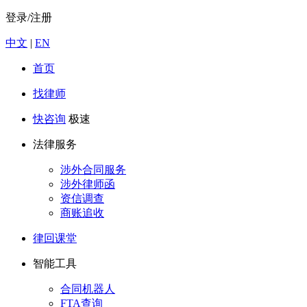
登录/注册
中文
|
EN
首页
找律师
快咨询
极速
法律服务
涉外合同服务
涉外律师函
资信调查
商账追收
律回课堂
智能工具
合同机器人
FTA查询