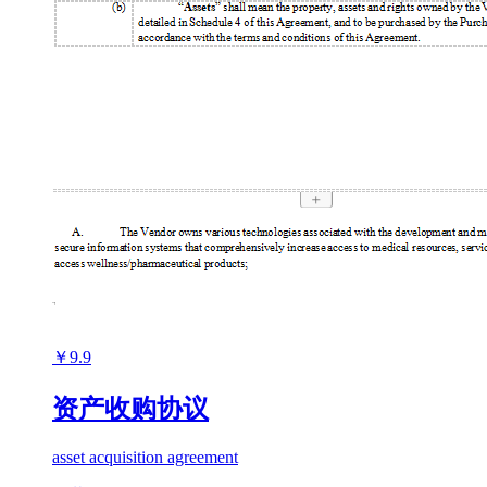
￥9.9
资产收购协议
asset acquisition agreement