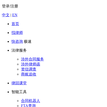
登录/注册
中文
|
EN
首页
找律师
快咨询
极速
法律服务
涉外合同服务
涉外律师函
资信调查
商账追收
律回课堂
智能工具
合同机器人
FTA查询