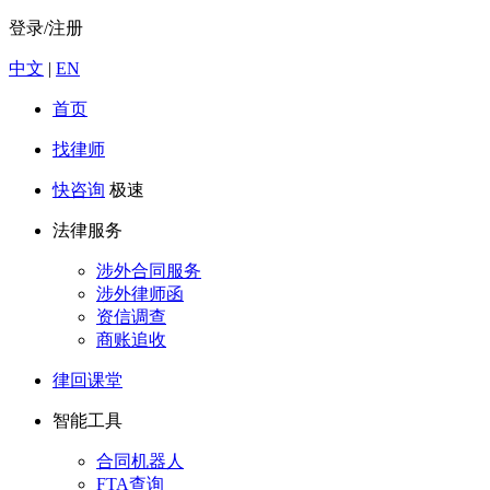
登录/注册
中文
|
EN
首页
找律师
快咨询
极速
法律服务
涉外合同服务
涉外律师函
资信调查
商账追收
律回课堂
智能工具
合同机器人
FTA查询