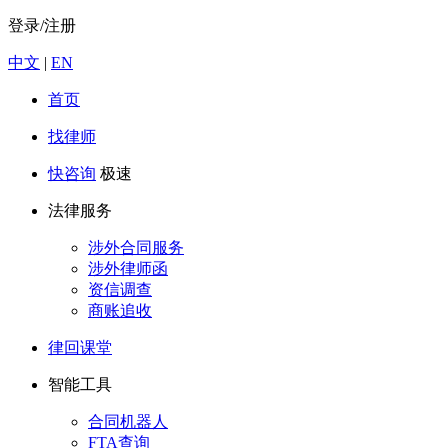
登录/注册
中文
|
EN
首页
找律师
快咨询
极速
法律服务
涉外合同服务
涉外律师函
资信调查
商账追收
律回课堂
智能工具
合同机器人
FTA查询