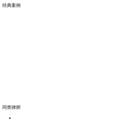
经典案例
同类律师
宋凌凌 / 中国
某世界500强 法务总监