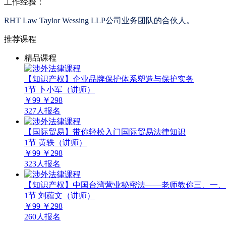
工作经验：
RHT Law Taylor Wessing LLP公司业务团队的合伙人。
推荐课程
精品课程
【知识产权】企业品牌保护体系塑造与保护实务
1节
卜小军（讲师）
￥99
￥298
327人报名
【国际贸易】带你轻松入门国际贸易法律知识
1节
黄轶（讲师）
￥99
￥298
323人报名
【知识产权】中国台湾营业秘密法——老师教你三、一、
1节
刘藴文（讲师）
￥99
￥298
260人报名