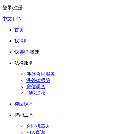
登录/注册
中文
|
EN
首页
找律师
快咨询
极速
法律服务
涉外合同服务
涉外律师函
资信调查
商账追收
律回课堂
智能工具
合同机器人
FTA查询