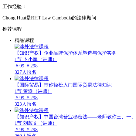
工作经验：
Chong Huat是RHT Law Cambodia的法律顾问
推荐课程
精品课程
【知识产权】企业品牌保护体系塑造与保护实务
1节
卜小军（讲师）
￥99
￥298
327人报名
【国际贸易】带你轻松入门国际贸易法律知识
1节
黄轶（讲师）
￥99
￥298
323人报名
【知识产权】中国台湾营业秘密法——老师教你三、一、
1节
刘藴文（讲师）
￥99
￥298
260人报名