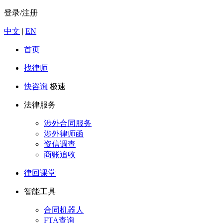
登录/注册
中文
|
EN
首页
找律师
快咨询
极速
法律服务
涉外合同服务
涉外律师函
资信调查
商账追收
律回课堂
智能工具
合同机器人
FTA查询