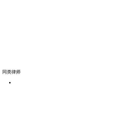
同类律师
宋凌凌 / 中国
某世界500强 法务总监
国际贸易
、
跨境投资
、
诉讼仲裁