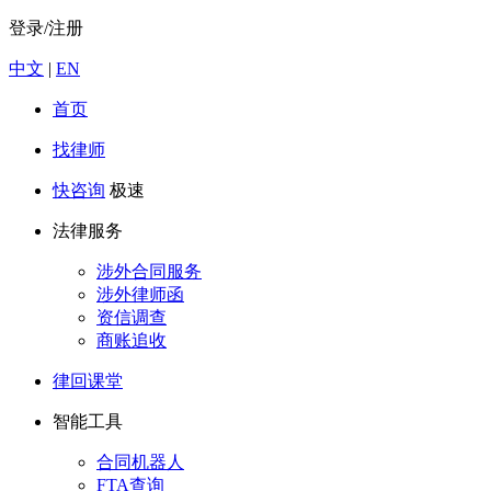
登录/注册
中文
|
EN
首页
找律师
快咨询
极速
法律服务
涉外合同服务
涉外律师函
资信调查
商账追收
律回课堂
智能工具
合同机器人
FTA查询